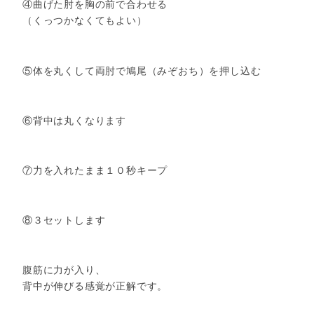
④曲げた肘を胸の前で合わせる
（くっつかなくてもよい）
⑤体を丸くして両肘で鳩尾（みぞおち）を押し込む
⑥背中は丸くなります
⑦力を入れたまま１０秒キープ
⑧３セットします
腹筋に力が入り、
背中が伸びる感覚が正解です。