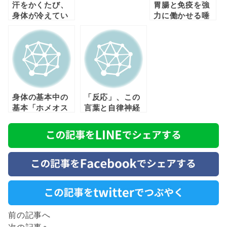
汗をかくたび、
胃腸と免疫を強
身体が冷えてい
力に働かせる唾
く場所は？
液の効果とは？
身体の基本中の
「反応」、この
基本「ホメオス
言葉と自律神経
タシス」とは？
の関連性につい
て
前の記事へ