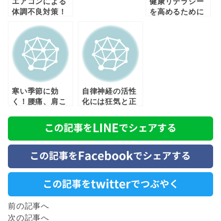
エアコンによる
健康リテラシー
体調不良対策！
を高めるために
は？
寒い季節に効
自律神経の活性
く！腰痛、肩こ
化には狂気と正
り対策について
気が必要！！！
前の記事へ
次の記事へ