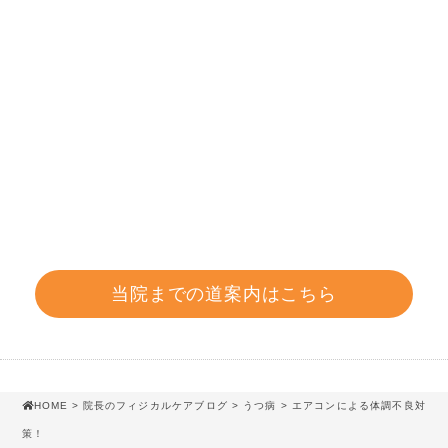
当院までの道案内はこちら
HOME
>
院長のフィジカルケアブログ
>
うつ病
> エアコンによる体調不良対
策！