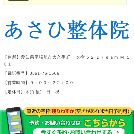
【住所】
愛知県尾張旭市大久手町 一の曽５２ Ｄｒｅａｍ Ｍ １
０１
【電話番号】
0561-76-1566
【営業時間】９：００～２２：００
【定休日】木(午後)・日・祝
Copyright(c)2019
あさひ整体院
.All Right
Reserved.Design by (株)ゆいまーる