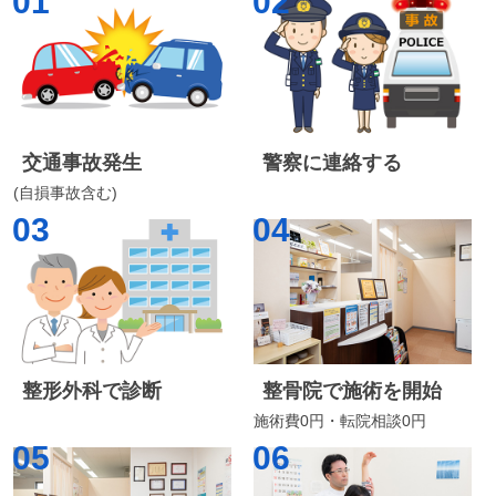
01
02
交通事故発生
警察に連絡する
(自損事故含む)
03
04
整形外科で診断
整骨院で施術を開始
施術費0円・転院相談0円
05
06