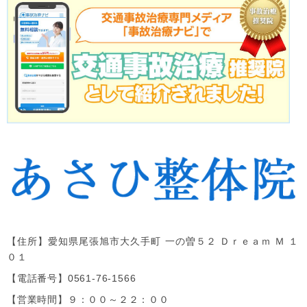
【住所】
愛知県尾張旭市大久手町 一の曽５２ Ｄｒｅａｍ Ｍ １
０１
【電話番号】
0561-76-1566
【営業時間】９：００～２２：００