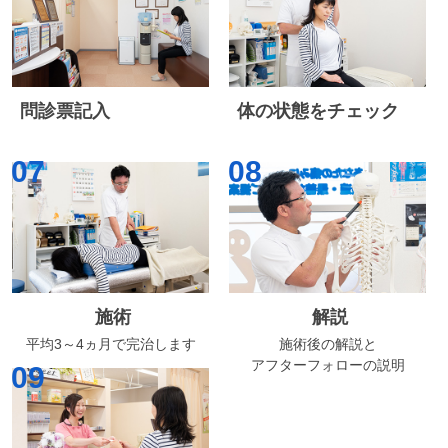
問診票記入
体の状態をチェック
07
08
施術
解説
平均3～4ヵ月で完治します
施術後の解説と
アフターフォローの説明
09