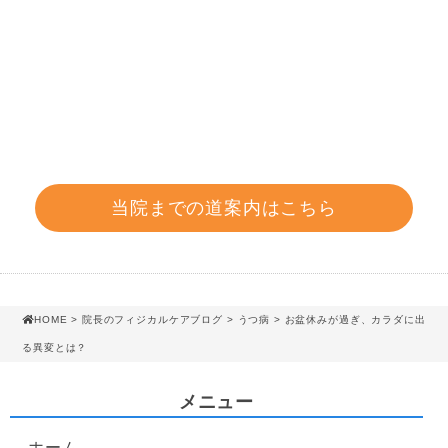
当院までの道案内はこちら
HOME
>
院長のフィジカルケアブログ
>
うつ病
> お盆休みが過ぎ、カラダに出
る異変とは？
メニュー
ホーム