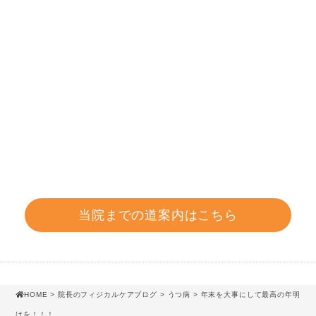
当院までの道案内はこちら
HOME
>
院長のフィジカルケアブログ
>
うつ病
> 年末を大事にして最高の年明
けを！！！