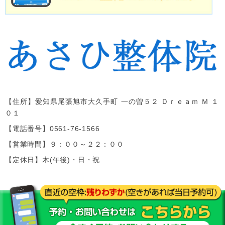
【住所】
愛知県尾張旭市大久手町 一の曽５２ Ｄｒｅａｍ Ｍ １
０１
【電話番号】
0561-76-1566
【営業時間】９：００～２２：００
【定休日】木(午後)・日・祝
Copyright(c)2019
あさひ整体院
.All Right
Reserved.Design by (株)ゆいまーる