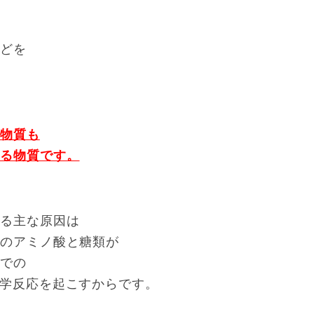
などを
す
う物質も
来る物質です。
きる主な原因は
定のアミノ酸と糖類が
温での
学反応を起こすからです。