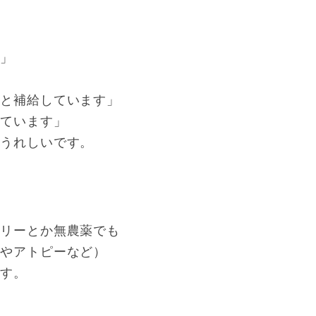
す」
」
んと補給しています」
しています」
はうれしいです。
フリーとか無農薬でも
ーやアトピーなど）
ます。